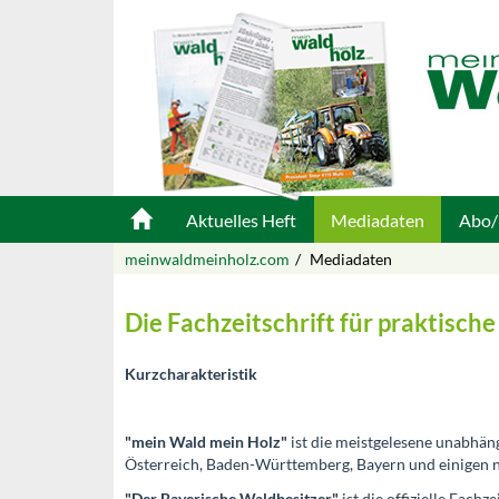
Aktuelles Heft
Mediadaten
Abo/
meinwaldmeinholz.com
Mediadaten
Die Fachzeitschrift für praktisc
Kurzcharakteristik
"mein Wald mein Holz"
ist die meistgelesene unabhän
Österreich, Baden-Württemberg, Bayern und einigen 
"Der Bayerische Waldbesitzer"
ist die offizielle Fach