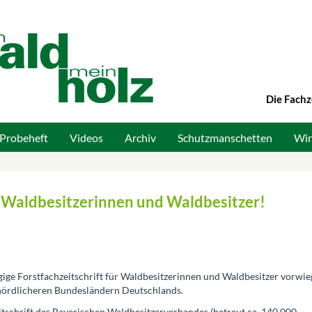
Die Fachz
Probeheft
Videos
Archiv
Schutzmanschetten
Wir
he Waldbesitzerinnen und Waldbesitzer!
gige Forstfachzeitschrift für Waldbesitzerinnen und Waldbesitzer vorwie
nördlicheren Bundesländern Deutschlands.
zeitschrift des Bayerischen Waldbesitzerverbandes (betreut ca. 140.000