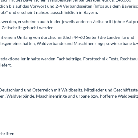
ltlich bis auf das Vorwort und 2-4 Verbandsseiten (Infos aus dem Bayeris
olz" und erscheint nahezu ausschließlich in Bayern.
t werden, erscheinen auch in der jeweils anderen Zeitschrift (ohne Aufpre
 Zeitschrift gebucht werden.
(mit einem Umfang von durchschnittlich 44-60 Seiten) die Landwirte und
iebsgemeinschaften, Waldverbände und Maschinenringe, sowie urbane bz
daktioneller Inhalte werden Fachbeiträge, Forsttechnik-Tests, Rechtsau
efert.
n Deutschland und Österreich mit Waldbesitz, Mitglieder und Geschäftsste
en, Waldverbände, Maschinenringe und urbane bzw. hofferne Waldbesitz
chriften