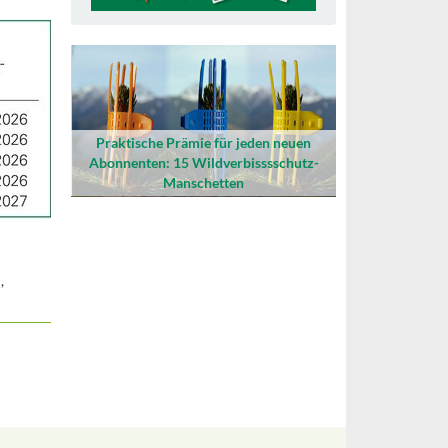
Praktische Prämie für jeden neuen
Abonnenten: 15 Wildverbisssschutz-
Manschetten
,