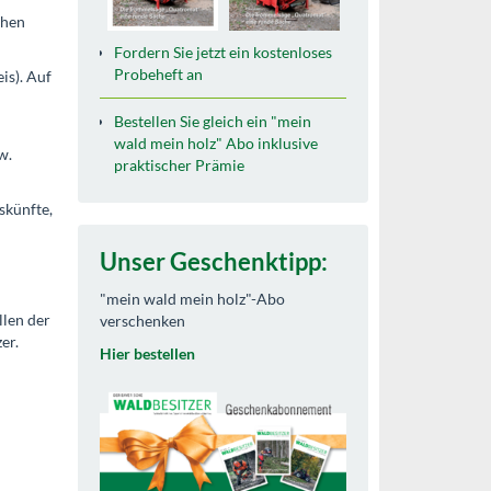
chen
Fordern Sie jetzt ein kostenloses
Probeheft an
is). Auf
Bestellen Sie gleich ein "mein
wald mein holz" Abo inklusive
w.
praktischer Prämie
skünfte,
Unser Geschenktipp:
"mein wald mein holz"-Abo
llen der
verschenken
er.
Hier bestellen