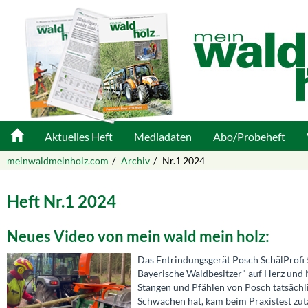
Aktuelles Heft
Mediadaten
Abo/Probeheft
meinwaldmeinholz.com
Archiv
Nr.1 2024
Heft Nr.1 2024
Neues Video von mein wald mein holz:
Das Entrindungsgerät Posch SchälProfi 
Bayerische Waldbesitzer" auf Herz und 
Stangen und Pfählen von Posch tatsächlic
Schwächen hat, kam beim Praxistest zut