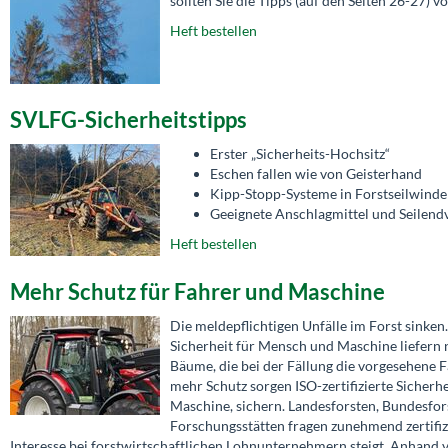
sollten Sie die Tipps (auf den Seiten 26-27)
Heft bestellen
SVLFG-Sicherheitstipps
Erster „Sicherheits-Hochsitz“
Eschen fallen wie von Geisterhand
Kipp-Stopp-Systeme in Forstseilwind
Geeignete Anschlagmittel und Seilend
Heft bestellen
Mehr Schutz für Fahrer und Maschine
Die meldepflichtigen Unfälle im Forst sinken
Sicherheit für Mensch und Maschine liefern n
Bäume, die bei der Fällung die vorgesehene F
mehr Schutz sorgen ISO-zertifizierte Sicherh
Maschine, sichern. Landesforsten, Bundesfor
Forschungsstätten fragen zunehmend zertifiz
Interesse bei forstwirtschaftlichen Lohnunternehmern steigt. Anhand v