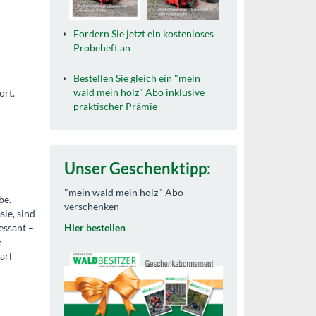
Fordern Sie jetzt ein kostenloses
Probeheft an
Bestellen Sie gleich ein "mein
wald mein holz" Abo inklusive
ort.
praktischer Prämie
Unser Geschenktipp:
"mein wald mein holz"-Abo
be.
verschenken
sie, sind
essant –
Hier bestellen
e
arl
Praktische Prämie für jeden neuen