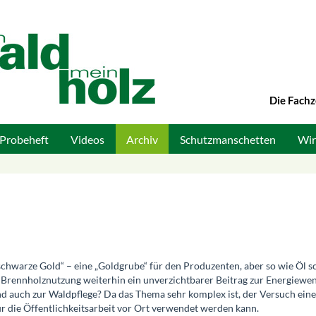
Die Fachz
Probeheft
Videos
Archiv
Schutzmanschetten
Wir
schwarze Gold“ – eine „Goldgrube“ für den Produzenten, aber so wie Öl s
e Brennholznutzung weiterhin ein unverzichtbarer Beitrag zur Energiewen
nd auch zur Waldpflege? Da das Thema sehr komplex ist, der Versuch eine
ür die Öffentlichkeitsarbeit vor Ort verwendet werden kann.