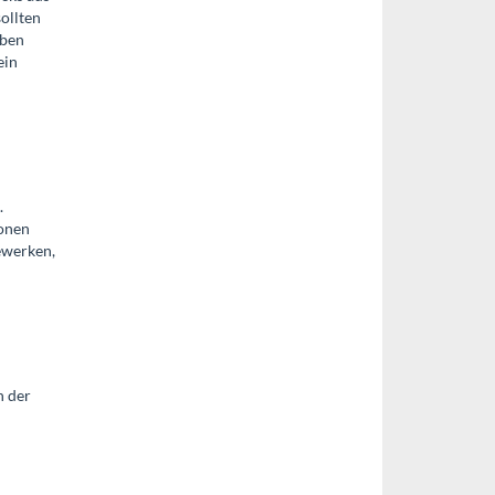
ollten
rben
ein
.
ionen
ewerken,
n der