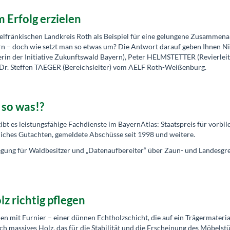
Erfolg erzielen
lfränkischen Landkreis Roth als Beispiel für eine gelungene Zusammena
rn – doch wie setzt man so etwas um? Die Antwort darauf geben Ihnen N
in der Initiative Zukunftswald Bayern), Peter HELMSTETTER (Revierleit
 Dr. Steffen TAEGER (Bereichsleiter) vom AELF Roth-Weißenburg.
 so was!?
gibt es leistungsfähige Fachdienste im BayernAtlas: Staatspreis für vorbil
iches Gutachten, gemeldete Abschüsse seit 1998 und weitere.
regung für Waldbesitzer und „Datenaufbereiter“ über Zaun- und Landesgr
 richtig pflegen
en mit Furnier – einer dünnen Echtholzschicht, die auf ein Trägermateria
h massives Holz, das für die Stabilität und die Erscheinung des Möbelst