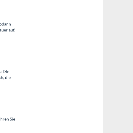
sodann
uer auf.
: Die
h, die
ahren Sie