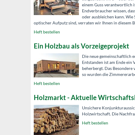
einem Guss verantwortlich i
Endverbraucher wissen, dass
oder ausbleichen kann. Wie S
optischer Aufputz sind, verraten wir Ihnen in diesem Be
Heft bestellen
Ein Holzbau als Vorzeigeprojekt
Die neue gemeinschaftlich e
Entstanden ist am Ende ein 
beherbergt. Das Besondere 
so wurden die Zimmererarbe
Heft bestellen
Holzmarkt - Aktuelle Wirtschafts
Unsichere Konjunkturaussich
Holzwirtschaft. Die Nachfra
Heft bestellen