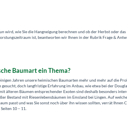
un wird, wie Sie die Hangneigung berechnen und ob der Herbst oder das
orstungszeitraum ist, beantworten wir Ihnen in der Rubrik Frage & Antw
ische Baumart ein Thema?
 einigen Jahren unsere heimischen Baumarten mehr und mehr auf die Pro
n gesucht, doch langfristige Erfahrung im Anbau, wie etwa bei der Dougla
n mit älteren Bäumen entsprechender Exoten sind deshalb besonders inter
roßer Bestand mit Riesenlebensbäumen im Emsland bei Lingen. Auf welch
um passt und was Sie sonst noch über ihn wissen sollten, verrät Ihnen C
Seiten 10 – 11.