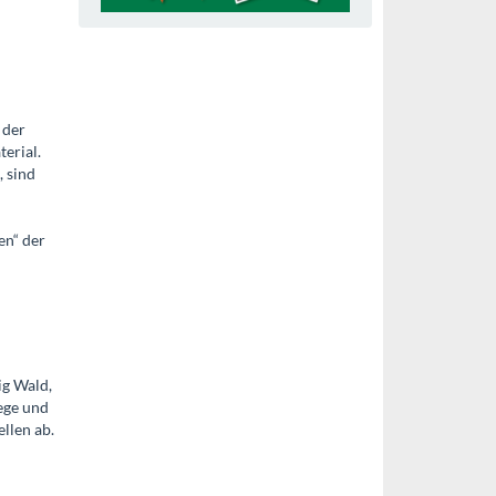
Abonnenten: 15 Wildverbisssschutz-
Buch: Pilze - Bestimmen in drei Schritten
Manschetten
 der
erial.
 sind
en“ der
ig Wald,
ege und
llen ab.