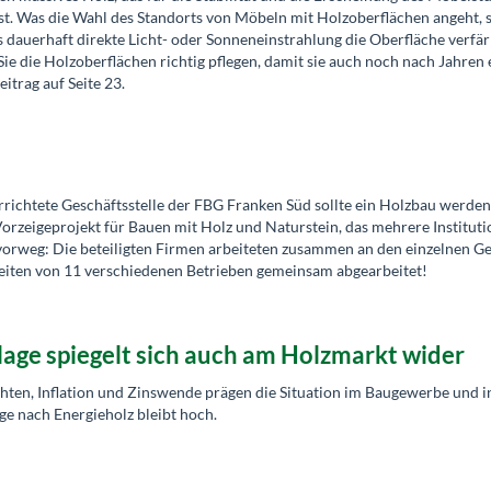
st. Was die Wahl des Standorts von Möbeln mit Holzoberflächen angeht, s
 dauerhaft direkte Licht- oder Sonneneinstrahlung die Oberfläche verfä
ie die Holzoberflächen richtig pflegen, damit sie auch noch nach Jahren 
itrag auf Seite 23.
rrichtete Geschäftsstelle der FBG Franken Süd sollte ein Holzbau werden
Vorzeigeprojekt für Bauen mit Holz und Naturstein, das mehrere Institut
vorweg: Die beteiligten Firmen arbeiteten zusammen an den einzelnen G
iten von 11 verschiedenen Betrieben gemeinsam abgearbeitet!
lage spiegelt sich auch am Holzmarkt wider
ten, Inflation und Zinswende prägen die Situation im Baugewerbe und i
ge nach Energieholz bleibt hoch.