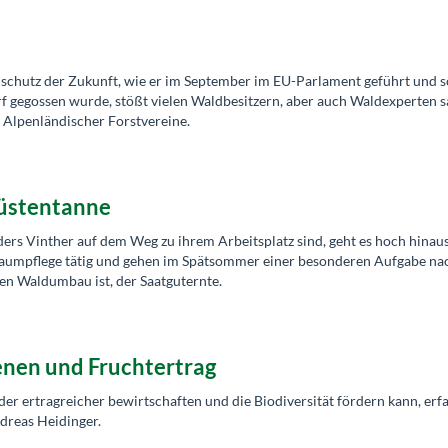
schutz der Zukunft, wie er im September im EU-Parlament geführt und 
 gegossen wurde, stößt vielen Waldbesitzern, aber auch Waldexperten sa
Alpenländischer Forstvereine.
Küstentanne
s Vinther auf dem Weg zu ihrem Arbeitsplatz sind, geht es hoch hinaus
Baumpflege tätig und gehen im Spätsommer einer besonderen Aufgabe nac
en Waldumbau ist, der Saatguternte.
enen und Fruchtertrag
er ertragreicher bewirtschaften und die Biodiversität fördern kann, erf
dreas Heidinger.