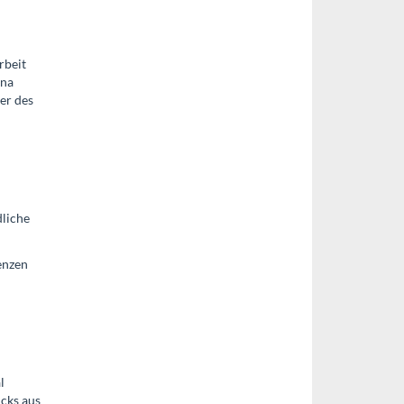
rbeit
ina
er des
dliche
enzen
l
ücks aus