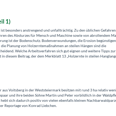
il 1)
 ist besonders anstrengend und unfallträchtig. Zu den üblichen Gefahren
ren des Absturzes für Mensch und Maschine sowie von abrollendem Mat
rung ist der Bodenschutz. Bodenverwundungen, die Erosion begünstigen,
r die Planung von Holzerntemaßnahmen an steilen Hängen sind die
heidend. Welche Arbeitsverfahren sich gut eignen und weitere Tipps zur
 in diesem Beitrag, der dem Merkblatt 13 „Holzernte in steilen Hanglang
 aus Voitsberg in der Weststeiermark besitzen mit rund 3 ha relativ wen
epaar und ihre beiden Söhne Martin und Peter vorbildlich in der Waldpfl
 hebt sich dadurch positiv von vielen ebenfalls kleinen Nachbarwaldparze
der Reportage von Konrad Liebchen.