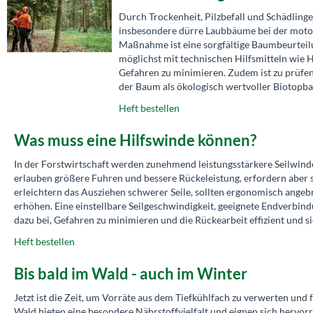
Durch Trockenheit, Pilzbefall und Schädlin
insbesondere dürre Laubbäume bei der motorm
Maßnahme ist eine sorgfältige Baumbeurteilu
möglichst mit technischen Hilfsmitteln wie 
Gefahren zu minimieren. Zudem ist zu prüfen,
der Baum als ökologisch wertvoller Biotopb
Heft bestellen
Was muss eine Hilfswinde können?
In der Forstwirtschaft werden zunehmend leistungsstärkere Seilwinde
erlauben größere Fuhren und bessere Rückeleistung, erfordern aber
erleichtern das Ausziehen schwerer Seile, sollten ergonomisch angeb
erhöhen. Eine einstellbare Seilgeschwindigkeit, geeignete Endverbi
dazu bei, Gefahren zu minimieren und die Rückearbeit effizient und 
Heft bestellen
Bis bald im Wald - auch im Winter
Jetzt ist die Zeit, um Vorräte aus dem Tiefkühlfach zu verwerten und 
Wald bieten eine besondere Nährstoffvielfalt und eignen sich hervor