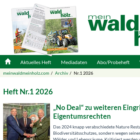
Aktuelles Heft
Mediadaten
Abo/Probeheft
meinwaldmeinholz.com
Archiv
Nr.1 2026
Heft Nr.1 2026
„No Deal“ zu weiteren Eingr
Eigentumsrechten
Das 2024 knapp verabschiedete Nature Restaur
Biodiversitätsschutzes, sondern wegen sein
Wälder und Lebensräume. Kritisiert werden 