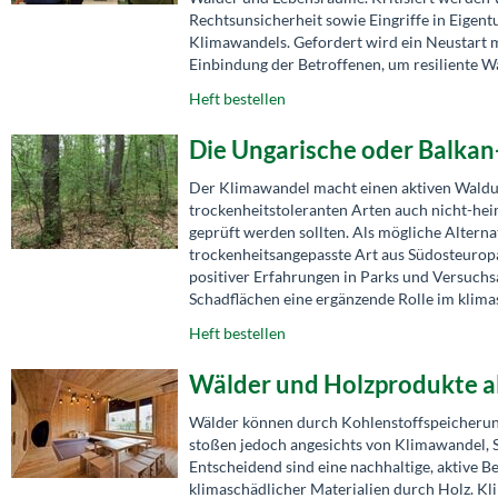
Rechtsunsicherheit sowie Eingriffe in Eigen
Klimawandels. Gefordert wird ein Neustart m
Einbindung der Betroffenen, um resiliente Wä
Heft bestellen
Die Ungarische oder Balkan
Der Klimawandel macht einen aktiven Wald
trockenheitstoleranten Arten auch nicht-he
geprüft werden sollten. Als mögliche Alterna
trockenheitsangepasste Art aus Südosteuropa
positiver Erfahrungen in Parks und Versuchs
Schadflächen eine ergänzende Rolle im klimas
Heft bestellen
Wälder und Holzprodukte a
Wälder können durch Kohlenstoffspeicherun
stoßen jedoch angesichts von Klimawandel, 
Entscheidend sind eine nachhaltige, aktive B
klimaschädlicher Materialien durch Holz. Kli