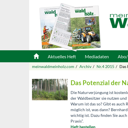
Aktuelles Heft
Mediadaten
Abo/
meinwaldmeinholz.com
Archiv
Nr.4 2015
Das 
Das Potenzial der 
Die Naturverjüngung ist kostenl
der Waldbesitzer sie nutzen und 
Warum ist das so? Gibt es auch
möglich ist, was dann? Bernhard
wichtig ist. Dazu finden Sie au
Praxis“.
Heft bestellen