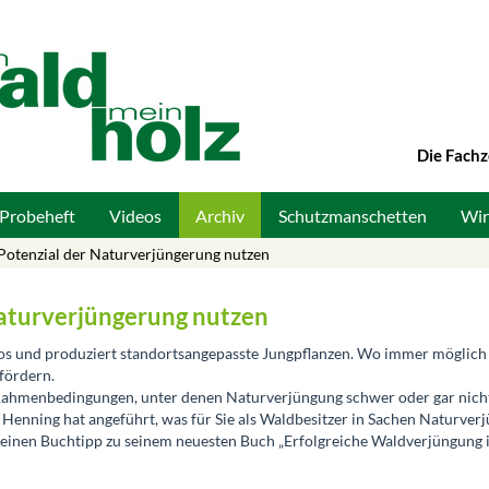
Die Fachz
Probeheft
Videos
Archiv
Schutzmanschetten
Wir
Potenzial der Naturverjüngerung nutzen
Naturverjüngerung nutzen
os und produziert standortsangepasste Jungpflanzen. Wo immer möglich 
fördern.
 Rahmenbedingungen, unter denen Naturverjüngung schwer oder gar nich
 Henning hat angeführt, was für Sie als Waldbesitzer in Sachen Naturver
ch einen Buchtipp zu seinem neuesten Buch „Erfolgreiche Waldverjüngung 