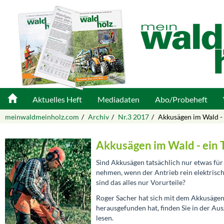
Aktuelles Heft
Mediadaten
Abo/Probeheft
meinwaldmeinholz.com
Archiv
Nr.3 2017
Akkusägen im Wald -
Akkusägen im Wald - ein
Sind Akkusägen tatsächlich nur etwas f
nehmen, wenn der Antrieb rein elektrisc
sind das alles nur Vorurteile?
Roger Sacher hat sich mit dem Akkusägene
herausgefunden hat, finden Sie in der Au
lesen.