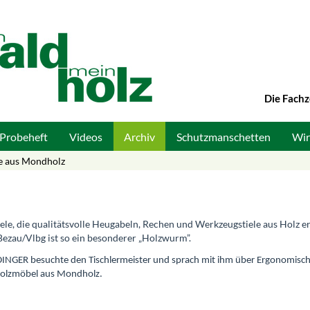
Die Fachz
Probeheft
Videos
Archiv
Schutzmanschetten
Wir
le aus Mondholz
iele, die qualitätsvolle Heugabeln, Rechen und Werkzeugstiele aus Holz e
Bezau/Vlbg ist so ein besonderer „Holzwurm”.
NGER besuchte den Tischlermeister und sprach mit ihm über Ergonomisc
holzmöbel aus Mondholz.