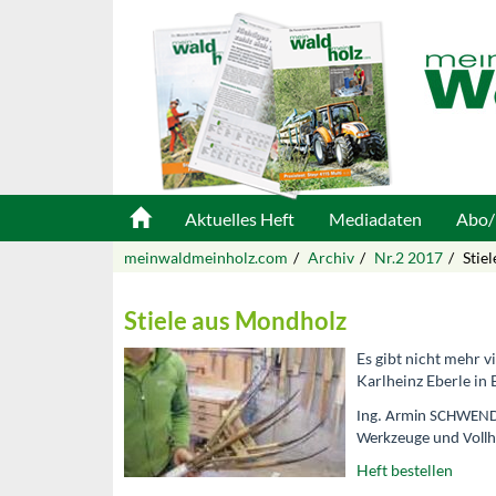
Aktuelles Heft
Mediadaten
Abo/
meinwaldmeinholz.com
Archiv
Nr.2 2017
Stie
Stiele aus Mondholz
Es gibt nicht mehr v
Karlheinz Eberle in 
Ing. Armin SCHWENDI
Werkzeuge und Voll
Heft bestellen