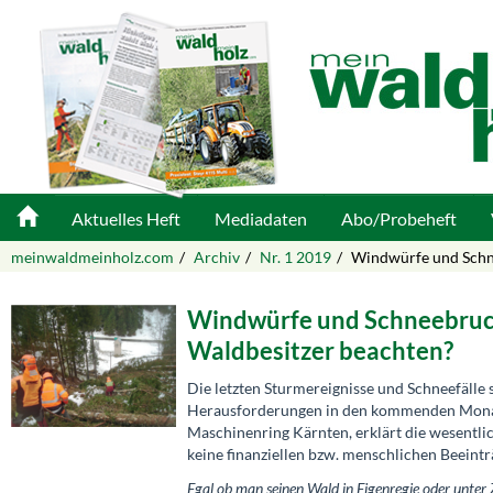
Aktuelles Heft
Mediadaten
Abo/Probeheft
meinwaldmeinholz.com
Archiv
Nr. 1 2019
Windwürfe und Schn
Windwürfe und Schneebruch
Waldbesitzer beachten?
Die letzten Sturmereignisse und Schneefälle 
Herausforderungen in den kommenden Monaten
Maschinenring Kärnten, erklärt die wesentli
keine finanziellen bzw. menschlichen Beein
Egal ob man seinen Wald in Eigenregie oder unter