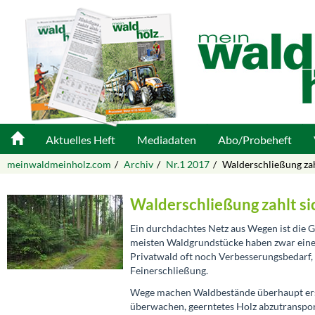
Aktuelles Heft
Mediadaten
Abo/Probeheft
meinwaldmeinholz.com
Archiv
Nr.1 2017
Walderschließung zah
Walderschließung zahlt si
Ein durchdachtes Netz aus Wegen ist die G
meisten Waldgrundstücke haben zwar einen
Privatwald oft noch Verbesserungsbedarf,
Feinerschließung.
Wege machen Waldbestände überhaupt erst 
überwachen, geerntetes Holz abzutranspor